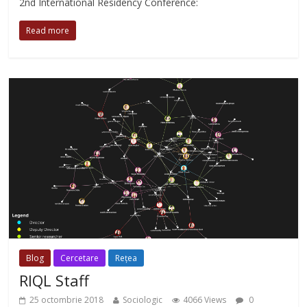
2nd International Residency Conference:
Read more
Blog
Cercetare
Rețea
RIQL Staff
25 octombrie 2018
Sociologic
4066 Views
0