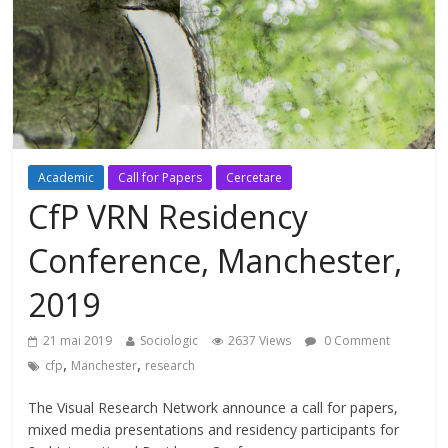
Academic
Call for Papers
Cercetare
CfP VRN Residency
Conference, Manchester,
2019
21 mai 2019
Sociologic
2637 Views
0 Comment
,
,
cfp
Manchester
research
The Visual Research Network announce a call for papers,
mixed media presentations and residency participants for