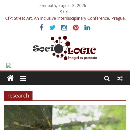
sâmbătă, august 8, 2026
Știri:
CfP: Street Art. An Inclusive Interdisciplinary Conference, Prague,
2022
Sociologia Jurnaliștilor 2025
CfP: IVSA Conference 2022
CfP: 6th International Conference of Photography & Theory,
Nicosia, 2022
CfP: Philosophy of Photography special issue: Violence!
research