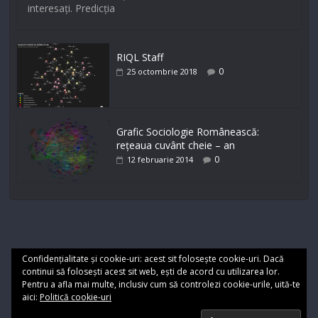
interesați. Predicția
RIQL Staff
0
25 octombrie 2018
Grafic Sociologie Românească:
rețeaua cuvânt cheie – an
0
12 februarie 2014
Confidențialitate și cookie-uri: acest sit folosește cookie-uri. Dacă
continui să folosești acest sit web, ești de acord cu utilizarea lor.
Pentru a afla mai multe, inclusiv cum să controlezi cookie-urile, uită-te
Cookie
Termeni de utilizare
aici:
Politică cookie-uri
Copyright © 2026
Sociologic. Imagini cu pretexte
. Toate
drepturile rezervate.