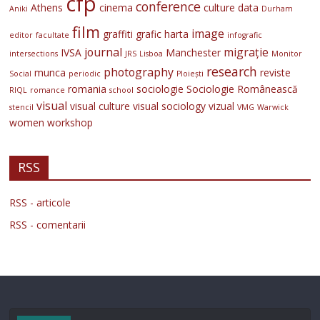
cfp
conference
Athens
cinema
culture
data
Aniki
Durham
film
image
graffiti
grafic
harta
editor
facultate
infografic
journal
migrație
IVSA
Manchester
intersections
JRS
Lisboa
Monitor
research
photography
munca
reviste
Social
periodic
Ploiești
romania
sociologie
Sociologie Românească
RIQL
romance
school
visual
visual culture
visual sociology
vizual
stencil
VMG
Warwick
women
workshop
RSS
RSS - articole
RSS - comentarii