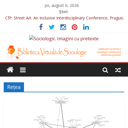
joi, august 6, 2026
Știri:
CfP: Street Art. An Inclusive Interdisciplinary Conference, Prague,
2022
Sociologia Jurnaliștilor 2025
CfP: IVSA Conference 2022
CfP: 6th International Conference of Photography & Theory,
Nicosia, 2022
CfP: Philosophy of Photography special issue: Violence!
Rețea