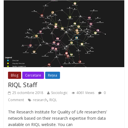
Blog
Cercetare
Rețea
RIQL Staff
25 octombrie 2018
Sociologic
4061 Views
0
,
Comment
research
RIQL
The Research Institute for Quality of Life researchers’
network based on their research expertise from data
available on RIQL website. You can