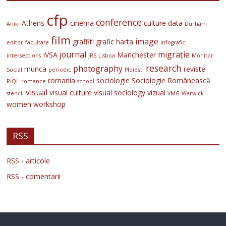
cfp
conference
Athens
cinema
culture
data
Aniki
Durham
film
image
graffiti
grafic
harta
editor
facultate
infografic
journal
migrație
IVSA
Manchester
intersections
JRS
Lisboa
Monitor
research
photography
munca
reviste
Social
periodic
Ploiești
romania
sociologie
Sociologie Românească
RIQL
romance
school
visual
visual culture
visual sociology
vizual
stencil
VMG
Warwick
women
workshop
RSS
RSS - articole
RSS - comentarii