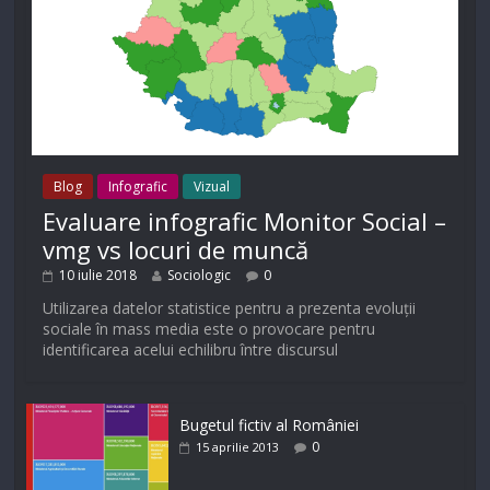
Blog
Infografic
Vizual
Evaluare infografic Monitor Social –
vmg vs locuri de muncă
10 iulie 2018
Sociologic
0
Utilizarea datelor statistice pentru a prezenta evoluții
sociale în mass media este o provocare pentru
identificarea acelui echilibru între discursul
Bugetul fictiv al României
0
15 aprilie 2013