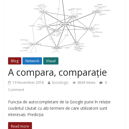
Blog
Network
Visual
A compara, comparație
19 November 2018
Sociologic
4849 Views
0
Comment
Funcția de autocompletare de la Google pune în relație
cuvântul căutat cu alți termeni de care utilizatorii sunt
interesați. Predicția
Read more