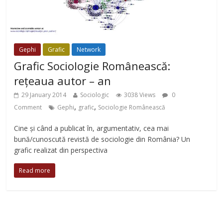
Gephi
Grafic
Network
Grafic Sociologie Românească:
rețeaua autor – an
29 January 2014
Sociologic
3038 Views
0
,
,
Comment
Gephi
grafic
Sociologie Românească
Cine și când a publicat în, argumentativ, cea mai
bună/cunoscută revistă de sociologie din România? Un
grafic realizat din perspectiva
Read more