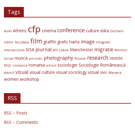
Tags
cfp
conference
Athens
cinema
culture
data
Aniki
Durham
film
image
graffiti
grafic
harta
editor
facultate
infografic
journal
migrație
IVSA
Manchester
intersections
JRS
Lisboa
Monitor
research
photography
munca
reviste
Social
periodic
Ploiești
romania
sociologie
Sociologie Românească
RIQL
romance
school
visual
visual culture
visual sociology
vizual
stencil
VMG
Warwick
women
workshop
RSS
RSS – Posts
RSS – Comments