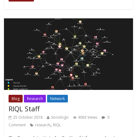
Blog
Research
Network
RIQL Staff
25 October 2018
Sociologic
4063 Views
0
,
Comment
research
RIQL