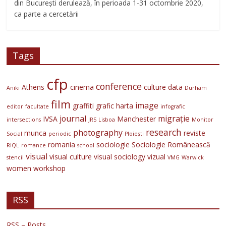
din București derulează, în perioada 1-31 octombrie 2020,
ca parte a cercetării
Tags
cfp
conference
Athens
cinema
culture
data
Aniki
Durham
film
image
graffiti
grafic
harta
editor
facultate
infografic
journal
migrație
IVSA
Manchester
intersections
JRS
Lisboa
Monitor
research
photography
munca
reviste
Social
periodic
Ploiești
romania
sociologie
Sociologie Românească
RIQL
romance
school
visual
visual culture
visual sociology
vizual
stencil
VMG
Warwick
women
workshop
RSS
RSS – Posts