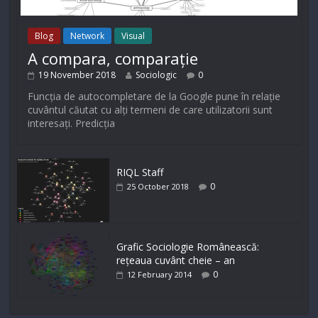
Blog
Network
Visual
A compara, comparație
19 November 2018
Sociologic
0
Funcția de autocompletare de la Google pune în relație
cuvântul căutat cu alți termeni de care utilizatorii sunt
interesați. Predicția
RIQL Staff
0
25 October 2018
Grafic Sociologie Românească:
rețeaua cuvânt cheie – an
0
12 February 2014