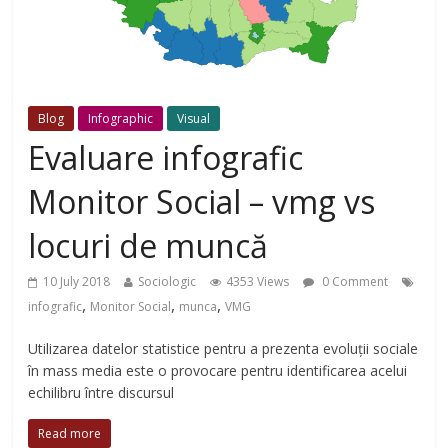
Blog
Infographic
Visual
Evaluare infografic
Monitor Social – vmg vs
locuri de muncă
10 July 2018
Sociologic
4353 Views
0 Comment
,
,
,
infografic
Monitor Social
munca
VMG
Utilizarea datelor statistice pentru a prezenta evoluții sociale
în mass media este o provocare pentru identificarea acelui
echilibru între discursul
Read more