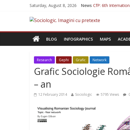
Saturday, August 8, 2026
News
CfP: 6th Internati
CfP: Philosophy of 
CfP: Street Art. An 
Sociologia Jurnalișt
CfP: IVSA Conferen
BLOG
INFOGRAPHICS
MAPS
ACAD
Research
Gephi
Grafic
Network
Grafic Sociologie Rom
– an
12 February 2014
Sociologic
5795 Views
0