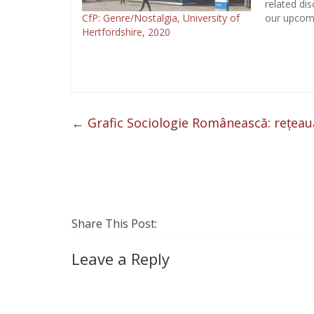
related dis
CfP: Genre/Nostalgia, University of
our upcomi
Hertfordshire, 2020
on photogr
particular 
that illumi
women and
photograph
insights an
and inters
←
Grafic Sociologie Românească: rețeau
Share This Post:
Leave a Reply