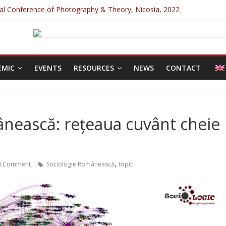
onal Conference of Photography & Theory, Nicosia, 2022
Photography special issue: Violence!
Inclusive Interdisciplinary Conference, Prague, 2022
ilor 2025
ce 2022
EMIC
EVENTS
RESOURCES
NEWS
CONTACT
ânească: rețeaua cuvânt cheie
,
 Comment
Sociologie Românească
topic