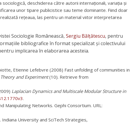
ciologică, deschiderea către autorii internaționali, variația și
tificarea unor tipare publicistice sau teme dominante. Fiind doar
realizată rețeaua, las pentru un material viitor interpretarea
evistei Sociologie Românească,
Sergiu Bălțătescu
, pentru
rmațiile bibliografice în format specializat și colectivului
i pentru implicarea în elaborarea acesteia.
iotte, Etienne Lefebvre (2008) Fast unfolding of communities in
s: Theory and Experiment
(10). Retrieve from
(2009)
Laplacian Dynamics and Multiscale Modular Structure in
0812.1770v3
.
nd Manipulating Networks. Gephi Consortium. URL:
. Indiana University and SciTech Strategies,