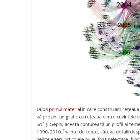
După
primul material
în care construiam rețeaua d
vă prezint un grafic cu rețeaua dintre cuvintele c
2
Sci
și Gephi, acesta conturează un profil al tem
1990-2010. Înainte de toate, câteva detalii despr
neînțelegeri. Articolele nu au fost selectate, fiin