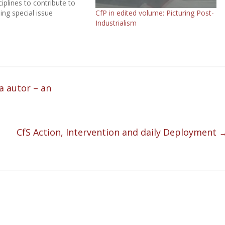
ciplines to contribute to
CfP in edited volume: Picturing Post-
ng special issue
Industrialism
aphy and resistance. Of
interest are contributions
nate the lives and work of
 non-binary
ers and that draw on the
d practices of anti-racist
ectional feminism. …
a autor – an
CfS Action, Intervention and daily Deployment