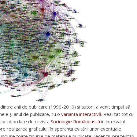
intre anii de publicare (1990-2010) și autori, a venit timpul să
heie și anul de publicare, cu o
varianta interactivă
. Realizat tot cu
elor abordate de revista
Sociologie Românească
în intervalul
e realizarea graficului, în speranța evitării unor eventuale
d incluse toate tipurile de materiale publicate: recenzii, prezentări