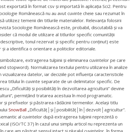
fost exportată în format csv și importată în aplicația Sci2. Pentru
n Sociologie Românească nu au avut cuvinte cheie sau rezumat în
tilizez temenii din titlurile materialelor. Relevanța folosirii
vista Sociologie Românească este, probabil, discutabilă și va
der că modul de utilizare al titlurilor specific comunității
 descriptive, tonul rezervat și specific pentru conținut) este
i a identifica o orientare a politicilor editoriale.
simbolizare, extragerea tulpinii și eliminarea cuvintelor pe care
and stopword). Normalizarea textului pentru utilizarea în analize
vizualizarea datelor, iar deciziile pot influența caracteristicile
ea titlului în cuvinte separate de un delimitator specific. De
u „Dificultăți și posibilități în dezvoltarea agriculturii” devine
ulturii”, permițând tratarea acestuia în mod programatic.
și prefixelor și păstrarea rădăcinii termenilor. Același titlu
mului
SnowBall
„Dificultăț│și│posibilităț│în│dezvolt│agricultur”.
semantic al cuvintelor după extragerea tulpinii reprezintă o
xical (ISO/TC 37) în cazul unui simplu articol nu reprezenta un
în care am păstrat sensul intact și pluralul cuvintelor, în forma