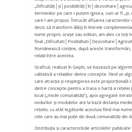
„Dificultăți│și│posibilități│în│dezvoltare│agricu
termenilor pe care-i putem ignora, cum ar fi „și, 
care l-am propus. Întrucât afișarea caracterelor
decis să transform ăîâșț în literele complementare 
nume proprii, orașe sau edituri, am ales ca toți t
final „Dificultati│Posibilitati│Dezvoltare│Agricul
Românească conține, după aceste transformări, 2
relații între acestea.
Graficul, realizat în Gephi, se bazează pe algor
calitativă a relațiilor dintre concepte. Fiind un a
care atracția și respingerea este proporțională c
dintre concepte pentru a trasa o hartă a rețelei 
local („micile comunalități”), apoi agregate iterat
nodurilor și modulelor are la bază distanța medi
rețelei, cu atât legăturile acestuia fiind mai num
cele care au mai puțin de două comunalități din do
Distribuția și caracteristicile articolelor public