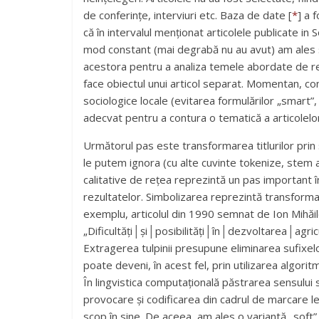
de conferințe, interviuri etc. Baza de date [
*
] a 
că în intervalul menționat articolele publicate i
mod constant (mai degrabă nu au avut) am ales să u
acestora pentru a analiza temele abordate de re
face obiectul unui articol separat. Momentan, consi
sociologice locale (evitarea formulărilor „smart”,
adecvat pentru a contura o tematică a articolelor ș
Următorul pas este transformarea titlurilor prin 
le putem ignora (cu alte cuvinte tokenize, stem 
calitative de rețea reprezintă un pas important în 
rezultatelor. Simbolizarea reprezintă transformar
exemplu, articolul din 1990 semnat de Ion Mihăilesc
„Dificultăți│și│posibilități│în│dezvoltarea│agric
Extragerea tulpinii presupune eliminarea sufixelor 
poate deveni, în acest fel, prin utilizarea algorit
În lingvistica computațională păstrarea sensului 
provocare și codificarea din cadrul de marcare le
scop în sine. De aceea, am ales o variantă „soft” 