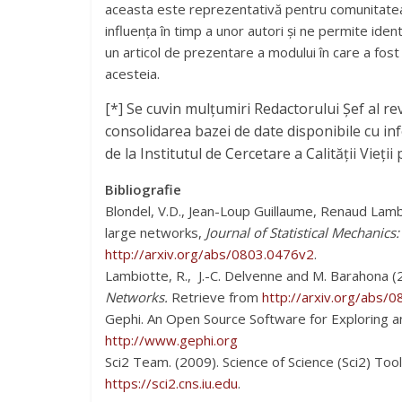
aceasta este reprezentativă pentru comunitatea so
influența în timp a unor autori și ne permite iden
un articol de prezentare a modului în care a fost 
acesteia.
[
*] Se cuvin mulțumiri Redactorului Șef al r
consolidarea bazei de date disponibile cu info
de la Institutul de Cercetare a Calității Vieți
Bibliografie
Blondel, V.D., Jean-Loup Guillaume, Renaud Lamb
large networks,
Journal of Statistical Mechanic
http://arxiv.org/abs/0803.0476v2
.
Lambiotte, R., J.-C. Delvenne and M. Barahona 
Networks.
Retrieve from
http://arxiv.org/abs/
Gephi. An Open Source Software for Exploring a
http://www.gephi.org
Sci2 Team. (2009). Science of Science (Sci2) Tool
https://sci2.cns.iu.edu
.