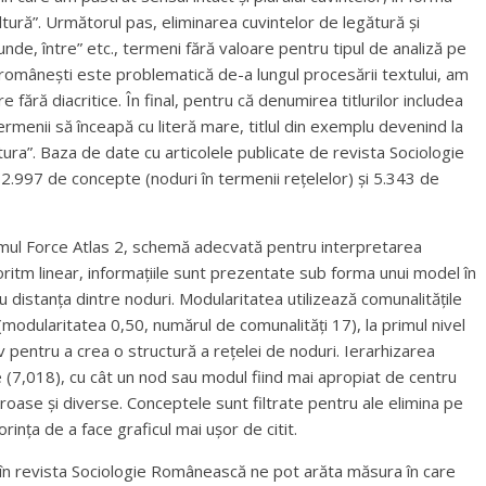
ltură”. Următorul pas, eliminarea cuvintelor de legătură și
unde, între” etc., termeni fără valoare pentru tipul de analiză pe
 românești este problematică de-a lungul procesării textului, am
fără diacritice. În final, pentru că denumirea titlurilor includea
ermenii să înceapă cu literă mare, titlul din exemplu devenind la
tura”. Baza de date cu articolele publicate de revista Sociologie
.997 de concepte (noduri în termenii rețelelor) și 5.343 de
itmul Force Atlas 2, schemă adecvată pentru interpretarea
lgoritm linear, informațiile sunt prezentate sub forma unui model în
u distanța dintre noduri. Modularitatea utilizează comunalitățile
(modularitatea 0,50, numărul de comunalități 17), la primul nivel
iv pentru a crea o structură a rețelei de noduri. Ierarhizarea
e (7,018), cu cât un nod sau modul fiind mai apropiat de centru
eroase și diverse. Conceptele sunt filtrate pentru ale elimina pe
rința de a face graficul mai ușor de citit.
ate în revista Sociologie Românească ne pot arăta măsura în care