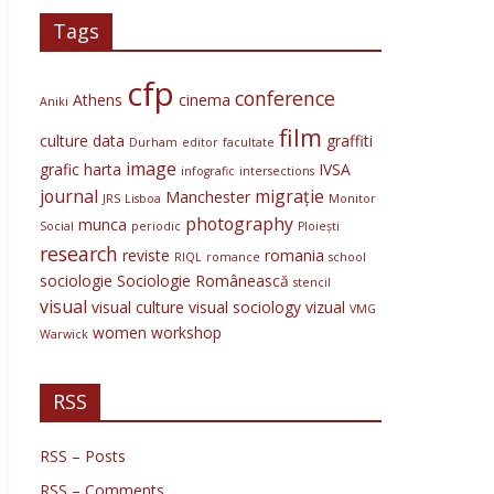
Tags
cfp
conference
Athens
cinema
Aniki
film
culture
data
graffiti
Durham
editor
facultate
image
grafic
harta
IVSA
infografic
intersections
journal
migrație
Manchester
JRS
Lisboa
Monitor
photography
munca
Social
periodic
Ploiești
research
reviste
romania
RIQL
romance
school
sociologie
Sociologie Românească
stencil
visual
visual culture
visual sociology
vizual
VMG
women
workshop
Warwick
RSS
RSS – Posts
RSS – Comments